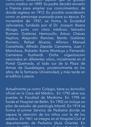
como médico en 1899. Su padre decidió enviarlo
a Francia para ampliar sus conocimientos; de
donde regresa en 1912. Es posible considerarlo
como un personaje avanzado para su época. En
noviembre de 1937, se forma la Sociedad
Jalisciense, fundada por el Dr. Joaquín Baeza
Alzaga, junto con otros médicos: Salvador
Romero Gutiérrez Hermosillo, Arturo Chávez
Hayhoe, Alejandro Ramírez, Benito Gutiérrez
Romero, Rafael Alcaraz, Alfonso Manuel
Castañeda, Alfredo Zepeda Camarena, Juan I.
Menchaca, Roberto Ibarra Montoya y Fernando
Camarena Kunhardt. Dicha organización
sesionaba en diferentes sitios, inicialmente en el
Portal Quemada, al lado sur de la Plaza de
Armas de Guadalajara, posteriormente en los
altos de la farmacia Universidad, y más tarde en
el edificio Lutecia.
Actualmente ya como Colegio, tiene su domicilio
oficial en la Casa del Médico. En 1792 abre sus
puertas la Facultad de Medicina. En 1794 se
funda el Hospital de Belén. En 1902 se incluye un
plan de estudio de patología Infantil. En 1914 se
forma el primer Servicio de Pediatría donde se
separa la atención de los niños con la de los
adultos. En 1961 se integra en el Hospital Civil el
departamento de Pediatría (Aula Oriente). En