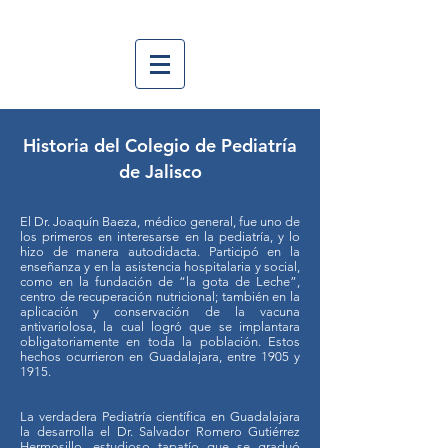
Historia del Colegio de Pediatría
de Jalisco
El Dr. Joaquín Baeza, médico general, fue uno de
los primeros en interesarse en la pediatría, y lo
hizo de manera autodidacta. Participó en la
enseñanza y en la asistencia hospitalaria y social,
como en la fundación de “la gota de Leche”,
centro de recuperación nutricional; también en la
aplicación y conservación de la vacuna
antivariolosa, la cual logró que se implantara
obligatoriamente en toda la población. Estos
hechos ocurrieron en Guadalajara, entre 1905 y
1915.
La verdadera Pediatría científica en Guadalajara
la desarrolla el Dr. Salvador Romero Gutiérrez
Hermosillo, estudioso tapatío que se graduó