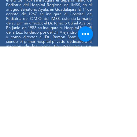
enero de 1959 se inaugura el departamento de
Pediatría del Hospital Regional del IMSS, en el
antiguo Sanatorio Ayala, en Guadalajara. El 1° de
agosto de 1967 se inaugura el Hospital de
Pediatría del C.M.O. del IMSS, esto de la mano
de su primer director, el Dr. Ignacio Curiel Avalos.
En junio de 1953 se inaugura el Hospital Infantil
de la Luz, fundado por del Dr. Alejandro Ramírez
y como director el Dr. Ramón Sanz Muñoz,
siendo el primer hospital privado dedicado a la
atención de los niños. En 1975 inicia sus
actividades del Hospital Valentín Gómez Farías
del ISSSTE, y como Jefe de Pediatría el Dr. Luis
Rodríguez Encarnación. El Hospital General de
Occidente (Zoquipan), abierto por primera vez en
1950 para atender casos de tuberculosis y
reabierto en 1978 como Hospital General. En
1988 se inaugura el Nuevo Hospital Civil de
Guadalajara que posteriormente adopta el
nombre de uno de los precursores de la Pediatría
en Jalisco, Dr. Juan I. Menchaca.